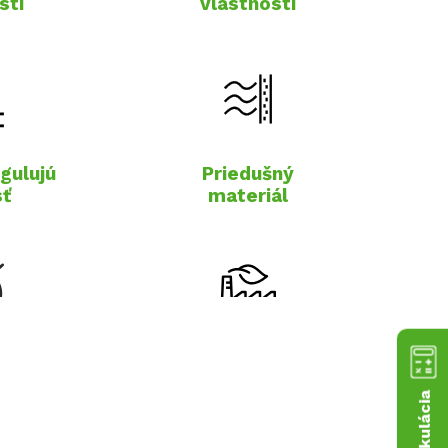
sti
vlastnosti
gulujú
Priedušný
sť
materiál
cký
Energeticky
ál
nenáročná výroba