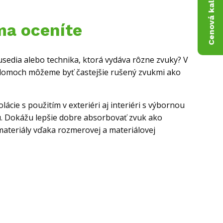
Cenová kalkulácia
ma oceníte
usedia alebo technika, ktorá vydáva rôzne zvuky? V
 domoch môžeme byť častejšie rušený zvukmi ako
olácie s použitím v exteriéri aj interiéri s výbornou
. Dokážu lepšie dobre absorbovať zvuk ako
materiály vďaka rozmerovej a materiálovej