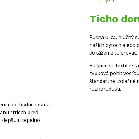
Ticho do
Rušná ulica, hlučný s
naších bytoch alebo
dokážeme tolerovať.
Riešním sú textilné iz
zvuková pohltivosťou
štandartné izolačné 
rôznorodosti.
šením do budúcnosti v
ranu striech pred
 zlepšujú tepelno