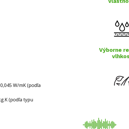
vlastno
Výborne re
vlhko
ž 0,045 W/mK (podľa
kg.K (podľa typu
Ekologi
materi