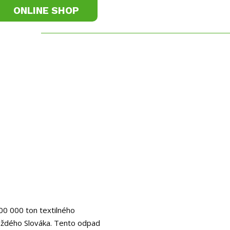
ONLINE SHOP
ie
Stroje na fúkané izolácie
Realizácie
Odborn
00 000 ton textilného
aždého Slováka. Tento odpad