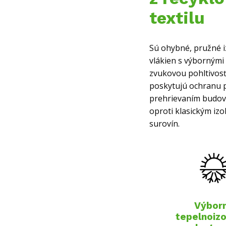
textilu
Sú ohybné, pružné i
vlákien s výbornými
zvukovou pohltivosť
poskytujú ochranu p
prehrievaním budov. 
oproti klasickým iz
surovín.
Výbor
tepelnoiz