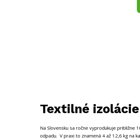
Produkty
Technické dokumenty
Fúkané izolác
Textilné izolácie
Na Slovensku sa ročne vyprodukuje približne 1
odpadu. V praxi to znamená 4 až 12,6 kg na k