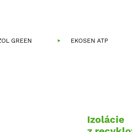
ZOL GREEN
EKOSEN ATP
Izolácie
z recykl