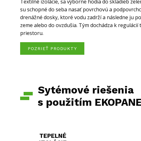
Textilné izolácie, sa výborne hodia do skladieb zel
su schopné do seba nasať povrchovú a podpovrcho
drenážné dosky, ktoré vodu zadrží a následne ju p
zeme alebo do ovzdušia. Tým dochádza k regulácií 
priestoru.
POZRIEŤ PRODUKTY
Sytémové riešenia
s použitím EKOPAN
TEPELNÉ