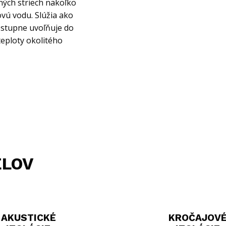
ených striech nakoľko
vú vodu. Slúžia ako
ostupne uvoľňuje do
teploty okolitého
ELOV
AKUSTICKÉ
KROČAJOV