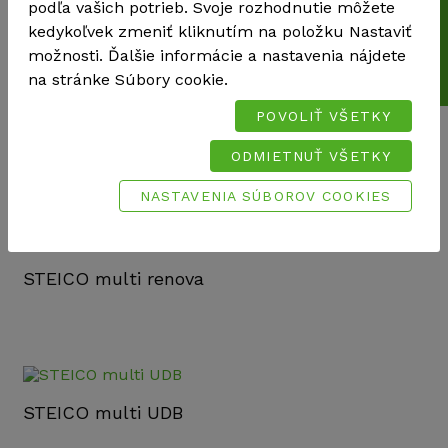
Cenová kalkulácia
podľa vašich potrieb. Svoje rozhodnutie môžete
STEICO multi nail
kedykoľvek zmeniť kliknutím na položku Nastaviť
možnosti. Ďalšie informácie a nastavenia nájdete
na stránke Súbory cookie.
POVOLIŤ VŠETKY
STEICO multi primer
ODMIETNUŤ VŠETKY
NASTAVENIA SÚBOROV COOKIES
STEICO multi renova
STEICO multi UDB