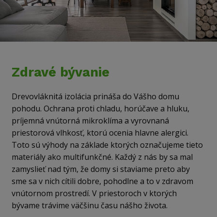
Zdravé bývanie
Drevovláknitá izolácia prináša do Vášho domu
pohodu. Ochrana proti chladu, horúčave a hluku,
príjemná vnútorná mikroklíma a vyrovnaná
priestorová vlhkosť, ktorú ocenia hlavne alergici.
Toto sú výhody na základe ktorých označujeme tieto
materiály ako multifunkčné. Každý z nás by sa mal
zamyslieť nad tým, že domy si staviame preto aby
sme sa v nich cítili dobre, pohodlne a to v zdravom
vnútornom prostredí. V priestoroch v ktorých
bývame trávime väčšinu času nášho života.