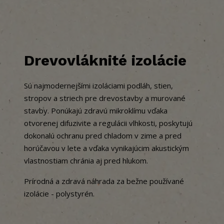
Kontakt
Drevovláknité izolácie
Sú najmodernejšími izoláciami podláh, stien,
stropov a striech pre drevostavby a murované
stavby. Ponúkajú zdravú mikroklímu vďaka
otvorenej difuzivite a regulácii vlhkosti, poskytujú
dokonalú ochranu pred chladom v zime a pred
horúčavou v lete a vďaka vynikajúcim akustickým
vlastnostiam chránia aj pred hlukom.
Prírodná a zdravá náhrada za bežne používané
izolácie - polystyrén.