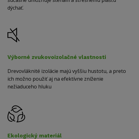
súčasne umožňuje stenám a strešnému plášťu
dýchať.
Výborné zvukovoizolačné vlastnosti
Drevovláknité izolácie majú vyššiu hustotu, a preto
ich možno použiť aj na efektívne zníženie
nežiaduceho hluku
Ekologický materiál