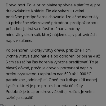
Drevo horí. To je principiálne správne a platí to aj pre
drevovláknité izolácie. Tie ale vykazujú veľmi
pozitívne protipožiarne chovanie. Izolačné materiály
sú priebežne ošetrované prírodnou protipožiarnou
prísadou. Jedná sa o fosforečnan amónny –
minerálny druh soli, ktorý nájdeme aj v potravinách
napr. v saláme.
Po prehorení určitej vrstvy dreva, približne 1 cm,
vrchná vrstva zuhoľnatie a po odhorení približne 4 až
5 cm sa začína čas horenia výrazne predlžovať. To je
hlavný dôvod, prečo je drevo v porovnaní napr. s
oceľou vystavenou teplotám nad 600 až 1 000 °C
paradoxne „odolnejšie“. Oheň má k dispozícii menej
kyslíka, ktorý je pre proces horenia dôležitý.
Podobné je to aj pri drevovláknitej izolácii. Je veľmi
ťažké ju zapáliť.