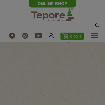
ONLINE SHOP
0,00 €
Produkty
Technické dokumenty
Fúkané izolácie
Stroje na fúkané izolácie
Realizácie
Odborné články
Katalóg Tepore
Dotácie