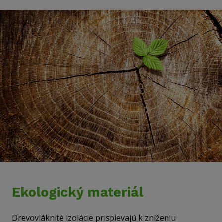
Ekologický materiál
Drevovláknité izolácie prispievajú k zníženiu