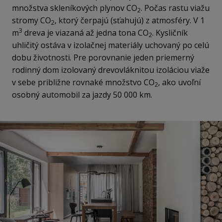
množstva skleníkových plynov CO
. Počas rastu viažu
2
stromy CO
, ktorý čerpajú (sťahujú) z atmosféry. V 1
2
3
m
dreva je viazaná až jedna tona CO
. Kysličník
2
uhličitý ostáva v izolačnej materiály uchovaný po celú
dobu životnosti. Pre porovnanie jeden priemerný
rodinný dom izolovaný drevovláknitou izoláciou viaže
v sebe približne rovnaké množstvo CO
, ako uvoľní
2
osobný automobil za jazdy 50 000 km.