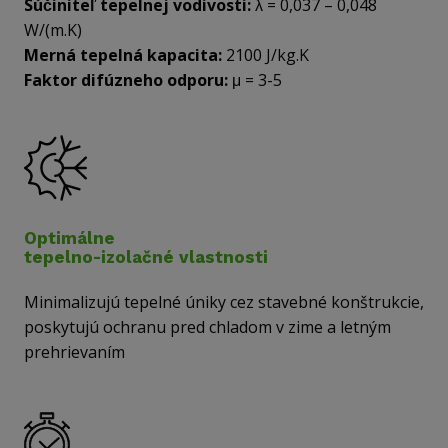
Súčiniteľ tepelnej vodivosti:
λ = 0,037 – 0,048
W/(m.K)
Merná tepelná kapacita:
2100 J/kg.K
Faktor difúzneho odporu:
μ = 3-5
Optimálne
tepelno-izolačné vlastnosti
Minimalizujú tepelné úniky cez stavebné konštrukcie,
poskytujú ochranu pred chladom v zime a letným
prehrievaním