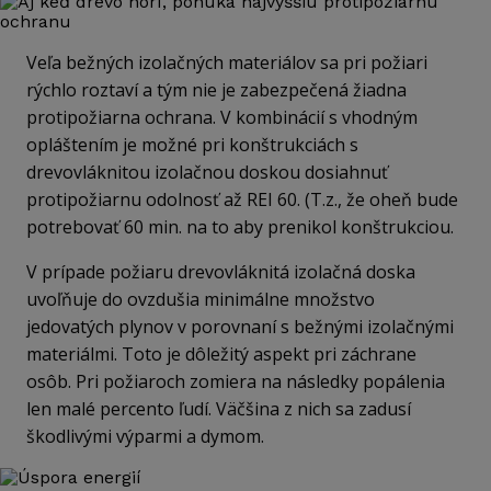
Veľa bežných izolačných materiálov sa pri požiari
rýchlo roztaví a tým nie je zabezpečená žiadna
protipožiarna ochrana. V kombinácií s vhodným
opláštením je možné pri konštrukciách s
drevovláknitou izolačnou doskou dosiahnuť
protipožiarnu odolnosť až REI 60. (T.z., že oheň bude
potrebovať 60 min. na to aby prenikol konštrukciou.
V prípade požiaru drevovláknitá izolačná doska
uvoľňuje do ovzdušia minimálne množstvo
jedovatých plynov v porovnaní s bežnými izolačnými
materiálmi. Toto je dôležitý aspekt pri záchrane
osôb. Pri požiaroch zomiera na následky popálenia
len malé percento ľudí. Väčšina z nich sa zadusí
škodlivými výparmi a dymom.