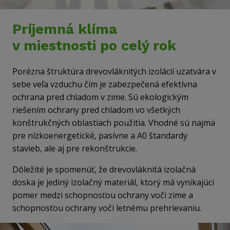
Príjemná klíma
v miestnosti po celý rok
Porézna štruktúra drevovláknitých izolácií uzatvára v
sebe veľa vzduchu čím je zabezpečená efektívna
ochrana pred chladom v zime. Sú ekologickým
riešením ochrany pred chladom vo všetkých
konštrukčných oblastiach použitia. Vhodné sú najmä
pre nízkoenergetické, pasívne a A0 štandardy
stavieb, ale aj pre rekonštrukcie.
Dôležité je spomenúť, že drevovláknitá izolačná
doska je jediný izolačný materiál, ktorý má vynikajúci
pomer medzi schopnosťou ochrany voči zime a
schopnosťou ochrany voči letnému prehrievaniu.