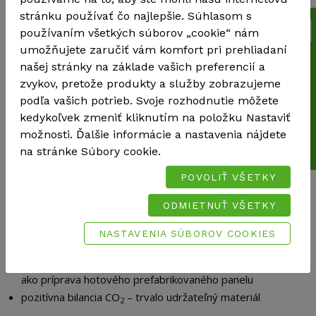
tepelná vodivosť = 0,055 W/(m.k),
stránku používať čo najlepšie. Súhlasom s
trieda horľavosti: E (podľa Eurotriedy).
používaním všetkých súborov „cookie“ nám
umožňujete zaručiť vám komfort pri prehliadaní
Cenová kalkulácia
našej stránky na základe vašich preferencií a
VLASTNOSTI
zvykov, pretože produkty a služby zobrazujeme
podľa vašich potrieb. Svoje rozhodnutie môžete
vďaka rozmiestneniu slamených vlákien sú v konštrukcii
kedykoľvek zmeniť kliknutím na položku Nastaviť
dosiahnuté optimálne tepelno-technické vlastnosti
možnosti. Ďalšie informácie a nastavenia nájdete
slamenej izolácie
na stránke Súbory cookie.
väčšie možnosti výberu nosnej drevenej rámovej
konštrukcie (pôvod dreva, kvalita…)
POVOLIŤ VŠETKY
väčšie možnosti v zateplení detailov – žiadne obmedzenia
ODMIETNUŤ VŠETKY
v projektovej fáze
jasný pôvod materiálu – certifikovaná farma a dodávateľ
NASTAVENIA SÚBOROV COOKIES
bezodpadová a precízna aplikácia
možnosť realizácie priamo na stavbe u klienta, alebo v hale
ako príprava hotového prefabrikovaného panelu
pozitívna bilancia CO
– trvalo udržateľný materiál
2