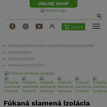
ONLINE SHOP
0,00 €
Produkty
Technické dokumenty
Tepelnoizolačné systémy a prírodné stavebné materiály
Fúkané izolácie
Fúkané izolácie
Slamený systém
Stroje na fúkané izolácie
Fúkaná slamená izolácia
Realizácie
Odborné články
Katalóg Tepore
Dotácie
Fúkaná slamená izolácia
Kontakt