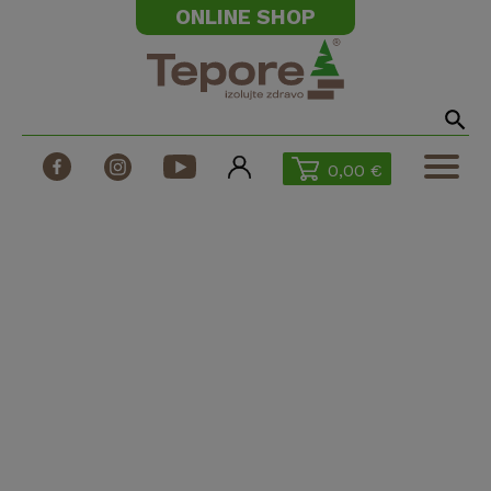
ONLINE SHOP
0,00 €
Produkty
Technické dokumenty
Fúkané izolácie
Stroje na fúkané izolácie
Realizácie
Odborné články
Katalóg Tepore
Dotácie