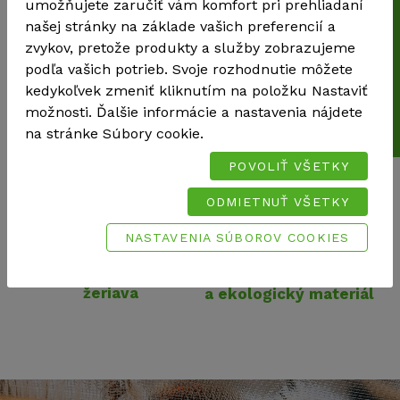
umožňujete zaručiť vám komfort pri prehliadaní
Cenová kalkulácia
našej stránky na základe vašich preferencií a
zvykov, pretože produkty a služby zobrazujeme
podľa vašich potrieb. Svoje rozhodnutie môžete
kedykoľvek zmeniť kliknutím na položku Nastaviť
možnosti. Ďalšie informácie a nastavenia nájdete
Široké možnosti
Nízka hmotnosť
použitia
na stránke Súbory cookie.
POVOLIŤ VŠETKY
ODMIETNUŤ VŠETKY
NASTAVENIA SÚBOROV COOKIES
Ľahká manipulácia
bez potreby
Dlhá životnosť
žeriava
a ekologický materiál