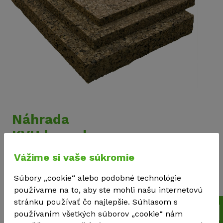
Náhrada
KVH hranolov
Vážime si vaše súkromie
Súbory „cookie“ alebo podobné technológie
používame na to, aby ste mohli našu internetovú
Preklenutie veľkých
stránku používať čo najlepšie. Súhlasom s
rozmerov bez
Vyššia pevnosť
používaním všetkých súborov „cookie“ nám
použitia podpory