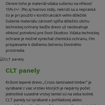
Okrem toho je materiál vďaka sušeniu na vlhkosť
15% (+/- 3%) aj tvarovo stály, nekrúti sa a nepraská
čo je pri použití v konštrukciách veľmi dôležité.
Sušenie materiálu zároveň spĺňa dôležitú úlohu
technickej ochrany keďže drevo už neobsahuje
vlhkosť potrebnú pre život škodcov. Vďaka technickej
ochrane je možné vynechať chemickú ochranu, čím
prispievame k ďalšiemu šetreniu životného
prostredia.
CLT panely
Krížom lepené drevo „Cross-laminated timber” je
vyrábané z viac vrstiev ktorých je nepárny počet.
Jednotlivé susedné vrstvy lamiel sú na seba kolmé.
CLT panely sú vyrábané v pohľadovej alebo