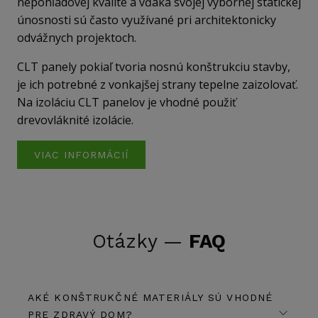
nepohľadovej kvalite a vďaka svojej výbornej statickej
únosnosti sú často využívané pri architektonicky
odvážnych projektoch.
CLT panely pokiaľ tvoria nosnú konštrukciu stavby,
je ich potrebné z vonkajšej strany tepelne zaizolovať.
Na izoláciu CLT panelov je vhodné použiť
drevovláknité izolácie.
VIAC INFORMÁCIÍ
Otázky —
FAQ
AKÉ KONŠTRUKČNÉ MATERIÁLY SÚ VHODNÉ
PRE ZDRAVÝ DOM?