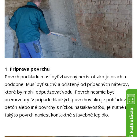
1. Príprava povrchu
Povrch podkladu musí byť zbavený nečistôt ako je prach a
podobne. Musí byť suchý a očistený od prípadných náterov,
ktoré by mohli odpudzovať vodu. Povrch nesmie byť
premrznutý. V prípade hladkých povrchov ako je pohľadový
betón alebo iné povrchy s nízkou nasiakavosťou, je nutné na
Cenová kalkulácia
takýto povrch naniesť kontaktné stavebné lepidlo.