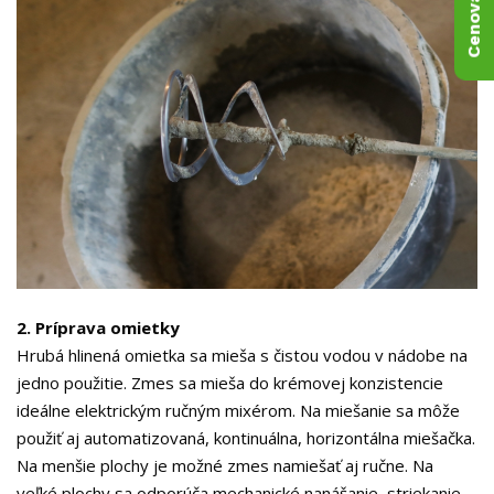
2. Príprava omietky
Hrubá hlinená omietka sa mieša s čistou vodou v nádobe na
jedno použitie. Zmes sa mieša do krémovej konzistencie
ideálne elektrickým ručným mixérom. Na miešanie sa môže
použiť aj automatizovaná, kontinuálna, horizontálna miešačka.
Na menšie plochy je možné zmes namiešať aj ručne. Na
veľké plochy sa odporúča mechanické nanášanie, striekanie