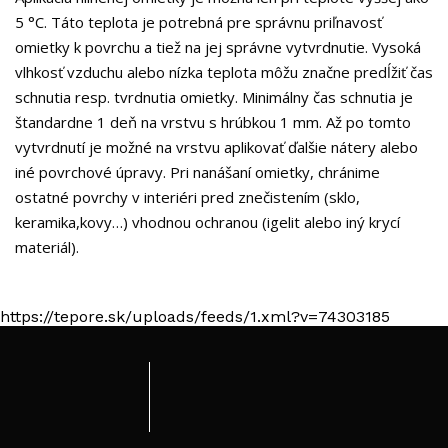
5 °C. Táto teplota je potrebná pre správnu priľnavosť
omietky k povrchu a tiež na jej správne vytvrdnutie. Vysoká
vlhkosť vzduchu alebo nízka teplota môžu značne predĺžiť čas
schnutia resp. tvrdnutia omietky. Minimálny čas schnutia je
štandardne 1 deň na vrstvu s hrúbkou 1 mm. Až po tomto
vytvrdnutí je možné na vrstvu aplikovať ďalšie nátery alebo
iné povrchové úpravy. Pri nanášaní omietky, chránime
ostatné povrchy v interiéri pred znečistením (sklo,
keramika,kovy…) vhodnou ochranou (igelit alebo iný krycí
materiál).
https://tepore.sk/uploads/feeds/1.xml?v=74303185