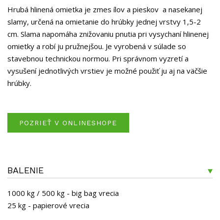
Hrubá hlinená omietka je zmes ílov a pieskov a nasekanej
slamy, určená na omietanie do hrúbky jednej vrstvy 1,5-2
cm. Slama napomáha znižovaniu pnutia pri vysychaní hlinenej
omietky a robí ju pružnejšou. Je vyrobená v súlade so
stavebnou technickou normou. Pri správnom vyzretí a
vysušení jednotlivých vrstiev je možné použiť ju aj na väčšie
hrúbky.
POZRIEŤ V ONLINESHOPE
BALENIE
1000 kg / 500 kg - big bag vrecia
25 kg - papierové vrecia