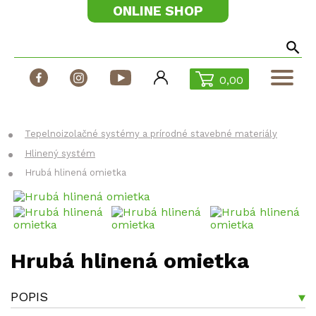
ONLINE SHOP
0,00
Produkty
Technické dokumenty
Tepelnoizolačné systémy a prírodné stavebné materiály
Hlinený systém
Fúkané izolácie
Hrubá hlinená omietka
Stroje na fúkané izolácie
Realizácie
Odborné články
Katalóg Tepore
Hrubá hlinená omietka
Dotácie
POPIS
Kontakt