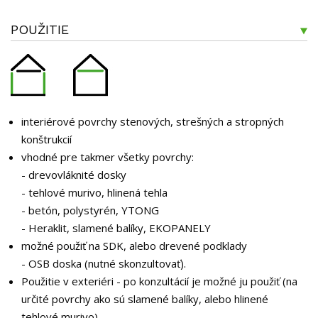
POUŽITIE
interiérové povrchy stenových, strešných a stropných
konštrukcií
vhodné pre takmer všetky povrchy:
- drevovláknité dosky
- tehlové murivo, hlinená tehla
- betón, polystyrén, YTONG
- Heraklit, slamené balíky, EKOPANELY
možné použiť na SDK, alebo drevené podklady
- OSB doska (nutné skonzultovať).
Použitie v exteriéri - po konzultácií je možné ju použiť (na
určité povrchy ako sú slamené balíky, alebo hlinené
tehlové murivo).