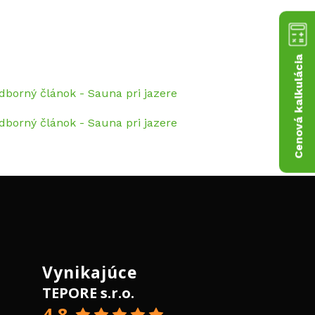
Cenová kalkulácia
Vynikajúce
TEPORE s.r.o.
4,8