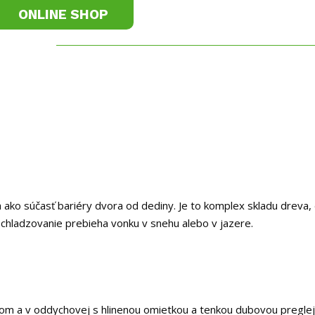
ONLINE SHOP
ie
Stroje na fúkané izolácie
Realizácie
Odborn
 ako súčasť bariéry dvora od dediny. Je to komplex skladu dreva,
chladzovanie prebieha vonku v snehu alebo v jazere.
om a v oddychovej s hlinenou omietkou a tenkou dubovou preglej