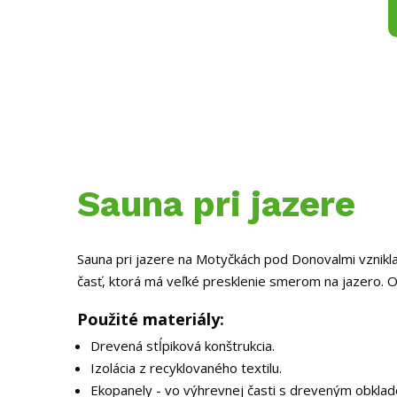
Produkty
Technické dokumenty
Fúkané izolác
Sauna pri jazere
Sauna pri jazere na Motyčkách pod Donovalmi vznikla
časť, ktorá má veľké presklenie smerom na jazero. O
Použité materiály:
Drevená stĺpiková konštrukcia.
Izolácia z recyklovaného textilu.
Ekopanely - vo výhrevnej časti s dreveným obklad