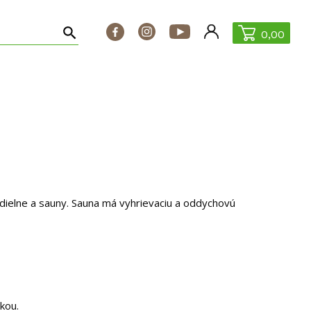
0,00
é články
Katalóg Tepore
Dotácie
Kontakt
 dielne a sauny. Sauna má vyhrievaciu a oddychovú
kou.