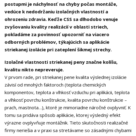
postupmi je náchylnosť na chyby počas montáže,
vedúce k nedodržaniu izolačných vlastností a
ohrozeniu zdravia. Keďže CSS sa dlhodobo venuje
zvyšovaniu kvality realizácií v oblasti striech,
pokladáme za povinnosť upozorniť na viacero
odborných problémov, týkajúcich sa aplikácie
striekanej izolácie pri zateplení šikmej strechy.
Izolačné vlastnosti striekanej peny značne kolíšu,
kvalitu nikto nepreveruje.
V prvom rade, pri striekanej pene kvalita výslednej izolácie
závisí od mnohých faktoroch (teplota chemických
komponentov, teplota a vlhkosť vzduchu pri aplikácii, teplota
a vlhkosť povrchu konštrukcie, kvalita povrchu konštrukcie –
prach, mastnota…), ktoré je mimoriadne náročné ovplyvniť. K
tomu sa pridáva spôsob aplikácie, ktorej výsledný efekt
výrazne ovplyvňuje montážnik. Tieto skutočnosti realizačné
firmy neriešia a v praxi sa stretávame so zásadnými chybami