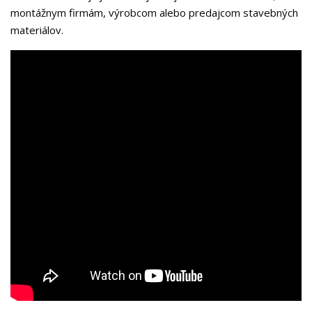
montážnym firmám, výrobcom alebo predajcom stavebných
materiálov.