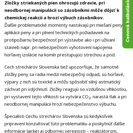
Cenová kalkulácia
Zložky striekaných pien ohrozujú zdravie, pri
neodbornej manipulácii so zásobníkmi môže dôjsť k
chemickej reakcii a hrozí výbuch zásobníkov.
Ďalšie problematické momenty nastávajú pri miešaní peny,
aplikácii peny a pri plnení technických požiadaviek na
protipožiarnu bezpečnosť pri výstavbe ako i pri užívaní
stavieb napr. pri nebezpečnom vyhotovení napojenia
horľavej izolácie na komín prestupujúci strechou a pod.
Cech strechárov Slovenska tiež upozorňuje, že samotné
zložky peny sa radia medzi nebezpečný odpad, sú horľavé,
výpary z nich sú toxické a môžu spôsobiť silný astmatický
záchvat pri vdýchnutí. Zložky reagujú so vzdušnou vlhkosťou,
pri vystavení tejto vlhkosti sa vytvára CO
, narastá tlak a pri
2
neodbornej manipulácii hrozí nebezpečenstvo výbuchu.
Špecialisti Cechu strechárov Slovenska sú kedykoľvek
pripravení konzultovať túto problematiku a poskytnúť ďalšie
informácie laickej aj odbornej verejnosti – realizátorom,