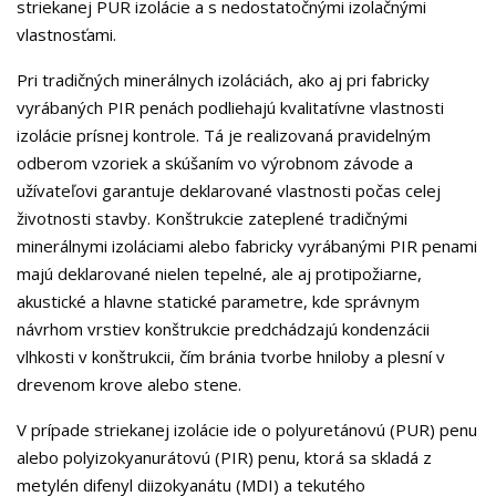
striekanej PUR izolácie a s nedostatočnými izolačnými
vlastnosťami.
Pri tradičných minerálnych izoláciách, ako aj pri fabricky
vyrábaných PIR penách podliehajú kvalitatívne vlastnosti
izolácie prísnej kontrole. Tá je realizovaná pravidelným
odberom vzoriek a skúšaním vo výrobnom závode a
užívateľovi garantuje deklarované vlastnosti počas celej
životnosti stavby. Konštrukcie zateplené tradičnými
minerálnymi izoláciami alebo fabricky vyrábanými PIR penami
majú deklarované nielen tepelné, ale aj protipožiarne,
akustické a hlavne statické parametre, kde správnym
návrhom vrstiev konštrukcie predchádzajú kondenzácii
vlhkosti v konštrukcii, čím bránia tvorbe hniloby a plesní v
drevenom krove alebo stene.
V prípade striekanej izolácie ide o polyuretánovú (PUR) penu
alebo polyizokyanurátovú (PIR) penu, ktorá sa skladá z
metylén difenyl diizokyanátu (MDI) a tekutého