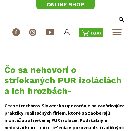
ONLINE SHOP
0,00
Produkty
Technické dokumenty
Fúkané izolácie
Čo sa nehovorí o
Stroje na fúkané izolácie
striekaných PUR izoláciách
Realizácie
a ich hrozbách-
Odborné články
Katalóg Tepore
Cech strechárov Slovenska upozorňuje na zavádzajúce
praktiky realizačných firiem, ktoré sa zaoberajú
Dotácie
montážou striekanej PUR izolácie. Podstatným
Kontakt
nedostatkom tohto riešenia v porovnaní s tradičnými