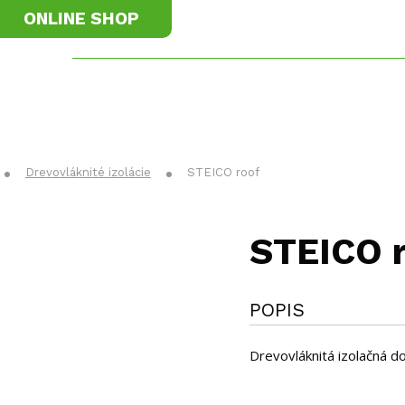
ONLINE SHOP
materiály
Príslušenstvo
K
Drevovláknité izolácie
STEICO roof
STEICO 
POPIS
Drevovláknitá izolačná do