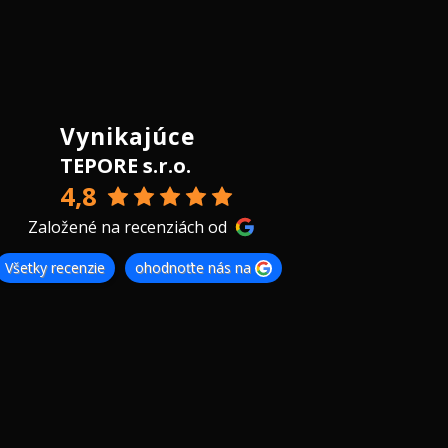
Vynikajúce
TEPORE s.r.o.
4,8
Založené na recenziách od
Všetky recenzie
ohodnoťte nás na