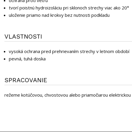
ochrana proti vetru
tvorí poistnú hydroizoláciu pri sklonoch strechy viac ako 20°
uloženie priamo nad krokvy bez nutnosti podkladu
VLASTNOSTI
vysoká ochrana pred prehrievaním strechy v letnom období
pevná, tuhá doska
SPRACOVANIE
režeme kotúčovou, chvostovou alebo priamočiarou elektrickou 