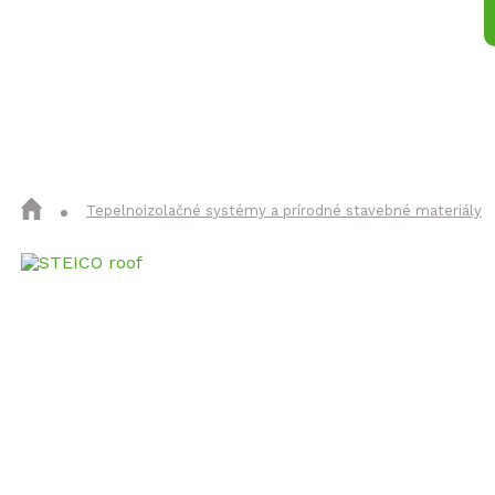
Izolačné materiály
Konštrukčné 
Tepelnoizolačné systémy a prírodné stavebné materiály