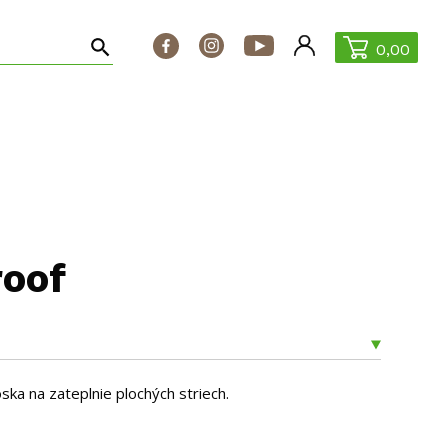
0,00
ontakt
ŠPECIÁLNE PONUKY
roof
ska na zateplnie plochých striech.