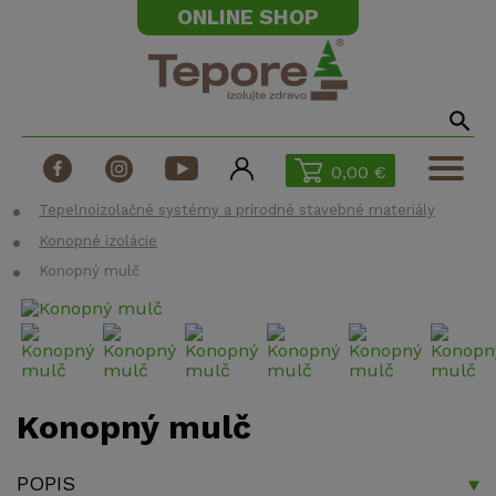
ONLINE SHOP
0,00 €
Tepelnoizolačné systémy a prírodné stavebné materiály
Izolačné materiály
Konopné izolácie
Konštrukčné materiály
Konopný mulč
Príslušenstvo
Kontakt
ŠPECIÁLNE PONUKY
Konopný mulč
POPIS