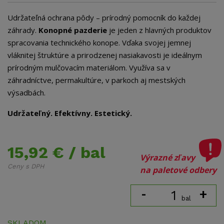
Udržateľná ochrana pôdy – prírodný pomocník do každej
záhrady.
Konopné pazderie
je jeden z hlavných produktov
spracovania technického konope. Vďaka svojej jemnej
vláknitej štruktúre a prirodzenej nasiakavosti je ideálnym
prírodným mulčovacím materiálom. Využíva sa v
záhradníctve, permakultúre, v parkoch aj mestských
výsadbách.
Udržateľný. Efektívny. Estetický.
15,92 €
/ bal
Výrazné zľavy
Ceny s DPH
na paletové odbery
-
+
bal
SKLADOM