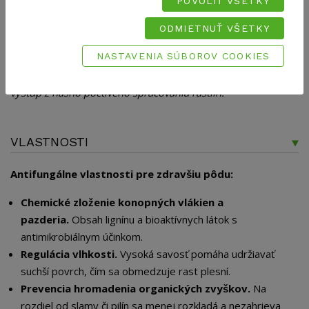
POVOLIŤ VŠETKY
TECHNICKÉ ÚDAJE
ODMIETNUŤ VŠETKY
NASTAVENIA SÚBOROV COOKIES
VYROBENÉ Z TECHNICKÉHO KONOPE
Mulč z konope nie je vedľajší produkt – je to plnohodnotný
výstup z nášho poctivého spracovania rastlín.
VLASTNOSTI
Antifungálne vlastnosti pre zdravšiu pôdu:
Chemické zloženie konopných vlákien a
pazderia.
Obsah lignínu a bioaktívnych látok s
antimikrobiálnym účinkom.
Regulácia vlhkosti.
Vysoká savosť pomáha udržiavať
suchší povrch, čím sa obmedzuje rast plesní.
Prevencia hromadenia organických zvyškov.
Na
rozdiel od slamy či pilín sa menej rozkladá a nezahrieva