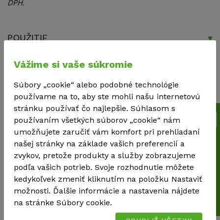
DPH.
POUŽITIE
Použitie pazderia ako mulču:
Vážime si vaše súkromie
Optimalizácia vodného režimu pôdy.
Znižuje
Súbory „cookie“ alebo podobné technológie
odparovanie vody, čím sa obmedzuje potreba
používame na to, aby ste mohli našu internetovú
zavlažovania.
stránku používať čo najlepšie. Súhlasom s
Zlepšenie pôdnej štruktúry.
Postupne sa rozkladá a
používaním všetkých súborov „cookie“ nám
obohacuje pôdu o organickú hmotu.
umožňujete zaručiť vám komfort pri prehliadaní
Cenová kalkulácia
Tepelná izolácia
. Ochraňuje korene rastlín pred výkyvmi
našej stránky na základe vašich preferencií a
teplôt.
zvykov, pretože produkty a služby zobrazujeme
Prevencia pred burinami.
Vrstva pazderia potláča rast
podľa vašich potrieb. Svoje rozhodnutie môžete
buriny bez nutnosti herbicídov.
kedykoľvek zmeniť kliknutím na položku Nastaviť
možnosti. Ďalšie informácie a nastavenia nájdete
Estetika.
Prírodný vzhľad harmonicky zapadá do
na stránke Súbory cookie.
záhradných a parkových úprav.