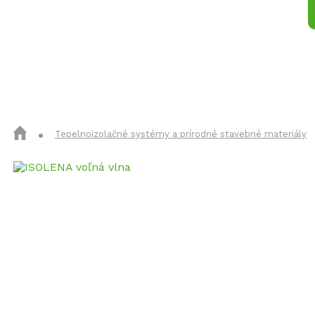
Izolačné materiály
Konštrukčné 
Tepelnoizolačné systémy a prírodné stavebné materiály