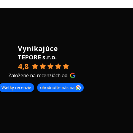
Vynikajúce
TEPORE s.r.o.
4,8
Založené na recenziách od
Všetky recenzie
ohodnoťte nás na