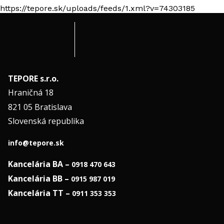
https://tepore.sk/uploads/feeds/1.xml?v=74303185
TEPORE s.r.o.
Hraničná 18
821 05 Bratislava
Slovenská republika
info@tepore.sk
Kancelária BA –
0918 470 643
Kancelária BB –
0915 987 019
Kancelária TT –
0911 353 353