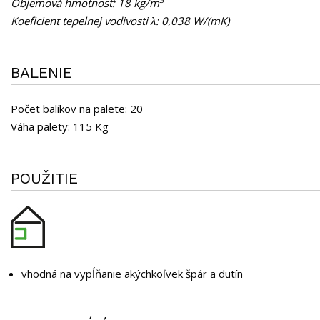
Objemová hmotnosť: 18 kg/m
Koeficient tepelnej vodivosti λ: 0,038 W/(mK)
BALENIE
Počet balíkov na palete: 20
Váha palety: 115 Kg
POUŽITIE
vhodná na vypĺňanie akýchkoľvek špár a dutín