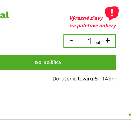
al
Výrazné zľavy
na paletové odbery
-
+
bal
DO KOŠÍKA
Doručenie tovaru: 5 - 14 dní