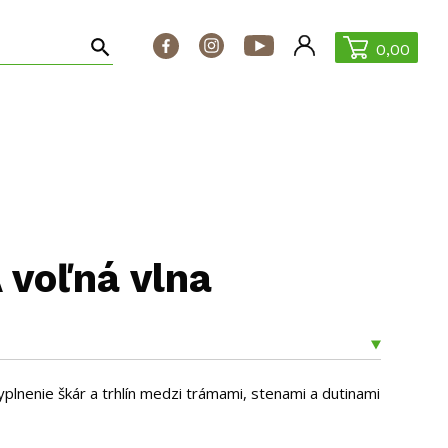
0,00
ontakt
ŠPECIÁLNE PONUKY
voľná vlna
plnenie škár a trhlín medzi trámami, stenami a dutinami