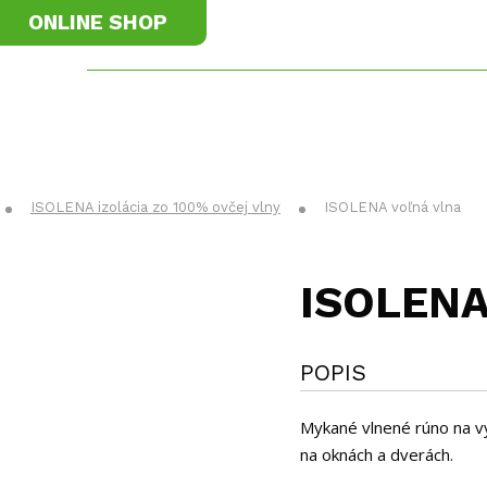
ONLINE SHOP
materiály
Príslušenstvo
K
ISOLENA izolácia zo 100% ovčej vlny
ISOLENA voľná vlna
ISOLENA 
POPIS
Mykané vlnené rúno na vy
na oknách a dverách.