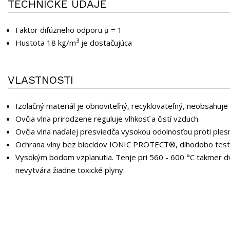
TECHNICKÉ ÚDAJE
Faktor difúzneho odporu μ = 1
3
Hustota 18 kg/m
je dostačujúca
VLASTNOSTI
Izolačný materiál je obnoviteľný, recyklovateľný, neobsahuje 
Ovčia vlna prirodzene reguluje vlhkosť a čistí vzduch.
Ovčia vlna naďalej presviedča vysokou odolnosťou proti ples
Ochrana vlny bez biocídov IONIC PROTECT®, dlhodobo tes
Vysokým bodom vzplanutia. Tenje pri 560 - 600 °C takmer dvak
nevytvára žiadne toxické plyny.