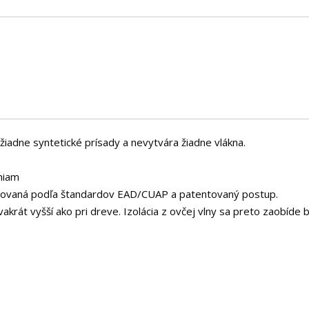
žiadne syntetické prísady a nevytvára žiadne vlákna.
niam
tovaná podľa štandardov EAD/CUAP a patentovaný postup.
rát vyšší ako pri dreve. Izolácia z ovčej vlny sa preto zaobíde b