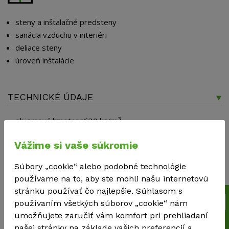
steny a inštalačné predsteny
sanácia vzduchu v interiéri
deliace steny
úroveň inštalácie
TECHNICKÉ ÚDAJE
3
objemová hmotnosť 30 kg/m
tepelná vodivosť λ = 0,0339 W/mK
Vážime si vaše súkromie
trieda horľavosti: D-s2, d0
hrúbka: 30-80 m
Súbory „cookie“ alebo podobné technológie
používame na to, aby ste mohli našu internetovú
stránku používať čo najlepšie. Súhlasom s
VLASTNOSTI
používaním všetkých súborov „cookie“ nám
umožňujete zaručiť vám komfort pri prehliadaní
Izolačný materiál je obnoviteľný, recyklovateľný,
našej stránky na základe vašich preferencií a