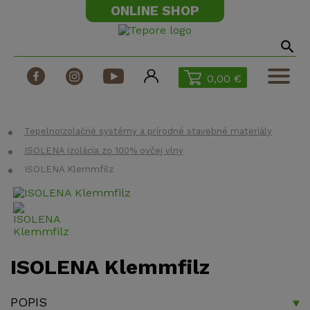
ONLINE SHOP
0,00 €
Izolačné materiály
Konštrukčné materiály
Tepelnoizolačné systémy a prírodné stavebné materiály
ISOLENA izolácia zo 100% ovčej vlny
Príslušenstvo
ISOLENA Klemmfilz
Kontakt
ŠPECIÁLNE PONUKY
ISOLENA Klemmfilz
POPIS