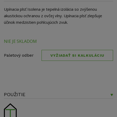
Upínacia plsť Isolena je tepelná izolácia so zvýšenou
akustickou ochranou z ovčej vlny. Upínacia plsť zlepšuje
účinok medzistien pohlcujúcich zvuk.
NIE JE SKLADOM
Paletový odber
VYŽIADAŤ SI KALKULÁCIU
POUŽITIE