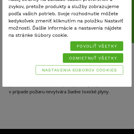
Cenová kalkulácia
neobsahuje žiadne syntetické prísady a nevytvára žiadne
zvykov, pretože produkty a služby zobrazujeme
vlákna.
podľa vašich potrieb. Svoje rozhodnutie môžete
Ovčia vlna prirodzene reguluje vlhkosť a čistí vzduch.
kedykoľvek zmeniť kliknutím na položku Nastaviť
Ovčia vlna presviedča vysokou odolnosťou proti plesniam
možnosti. Ďalšie informácie a nastavenia nájdete
a škodcom
na stránke Súbory cookie.
Ochrana vlny bez biocídov IONIC PROTECT®, dlhodobo
POVOLIŤ VŠETKY
testovaná podľa štandardov EAD/CUAP a patentovaný
postup. Plazmová úprava mení molekuly bielkovín vo vlne,
ODMIETNUŤ VŠETKY
takže už nie sú potravou pre škodcov vlny.
Vysokým bodom vzplanutia. Ten je pri 560 - 600 °C
NASTAVENIA SÚBOROV COOKIES
takmer dvakrát vyšší ako pri dreve. Izolácia z ovčej vlny sa
preto zaobíde bez ďalších protipožiarnych prostriedkov a
v prípade požiaru nevytvára žiadne toxické plyny.