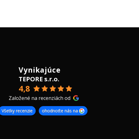
Vynikajúce
TEPORE s.r.o.
4,8
Založené na recenziách od
Všetky recenzie
ohodnoťte nás na