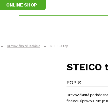
ONLINE SHOP
materiály
Príslušenstvo
K
Drevovláknité izolácie
STEICO top
STEICO 
POPIS
Drevovláknitá pochôdzna
finálnou úpravou. Nie je 