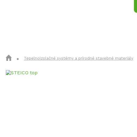
Izolačné materiály
Konštrukčné 
Tepelnoizolačné systémy a prírodné stavebné materiály