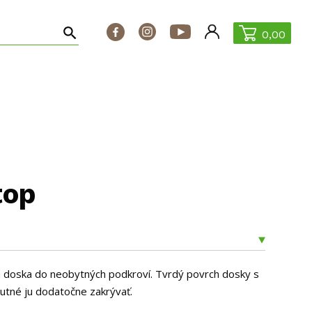
0,00
ontakt
ŠPECIÁLNE PONUKY
top
 doska do neobytných podkroví. Tvrdý povrch dosky s
nutné ju dodatočne zakrývať.