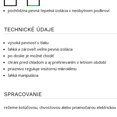
pochôdzna pevná tepelná izolácia v neobytnom podkroví
TECHNICKÉ ÚDAJE
vysoká pevnosť v tlaku
ľahká a zároveň veľmi pevná izolácia
po doske je možné chodiť
chráni pred chladom a aj prehrievaním v letnom období
priaznivo reguluje vnútornú mikroklímu
ľahká manipulácia
SPRACOVANIE
režeme kotúčovou, chvostovou alebo priamočiarou elektrickou 