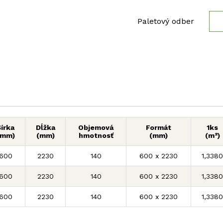
Paletový odber
Šírka
Dĺžka
Objemová
Formát
1ks
(mm)
(mm)
hmotnosť
(mm)
(m²)
600
2230
140
600 x 2230
1,3380
600
2230
140
600 x 2230
1,3380
600
2230
140
600 x 2230
1,3380