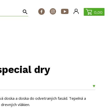
0,00
ontakt
ŠPECIÁLNE PONUKY
pecial dry
vá doska a doska do odvetraných fasád. Tepelná a
h drevných vlákien.