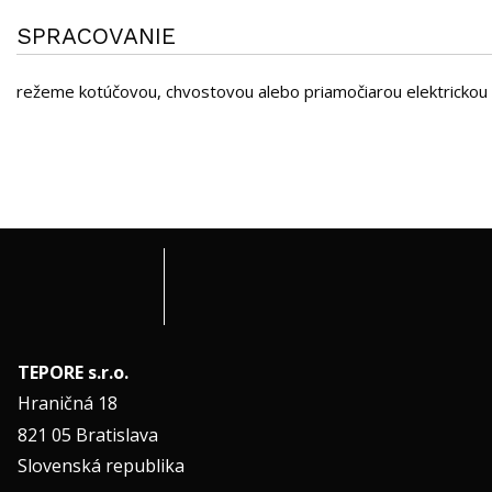
SPRACOVANIE
režeme kotúčovou, chvostovou alebo priamočiarou elektrickou 
TEPORE s.r.o.
Hraničná 18
821 05 Bratislava
Slovenská republika