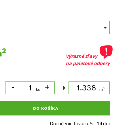
2
m
Výrazné zľavy
na paletové odbery
-
+
-
2
ks
m
DO KOŠÍKA
Doručenie tovaru: 5 - 14 dní