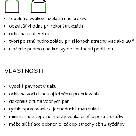
tepelná a zvuková izolácia nad krokvy
obzvlášť vhodná pri rekonštrukciách
ochrana proti vetru
tvorí poistnú hydroizoláciu pri sklonoch strechy viac ako 20 °
uloženie priamo nad krokvy bez nutnosti podkladu
VLASTNOSTI
vysoká pevnosť v tlaku
ochrana voči chladu aj letnému prehrievaniu
dokonalá difúzia vodných pár
rýchle spracovanie a jednoduchá manipulácia
minimalizuje tepelné mosty vďaka profilu pera a drážky
môže slúžiť ako debnenie, záklop strechy až 12 týždňov