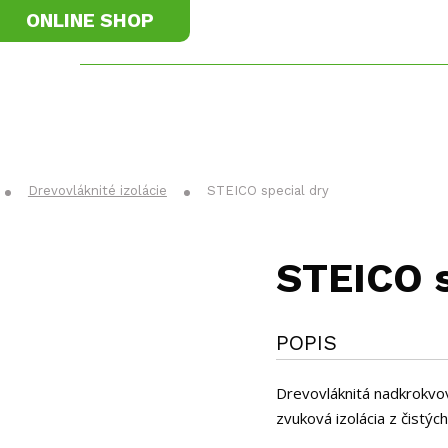
ONLINE SHOP
materiály
Príslušenstvo
K
Drevovláknité izolácie
STEICO special dry
STEICO s
POPIS
Drevovláknitá nadkrokvo
zvuková izolácia z čistýc