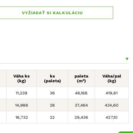
VYŽIADAŤ SI KALKULÁCIU
Váha ks
ks
paleta
Váha/pal
(kg)
(paleta)
(m²)
(kg)
11,239
36
48,168
419,61
14,986
28
37,464
434,60
18,732
22
29,436
427,10