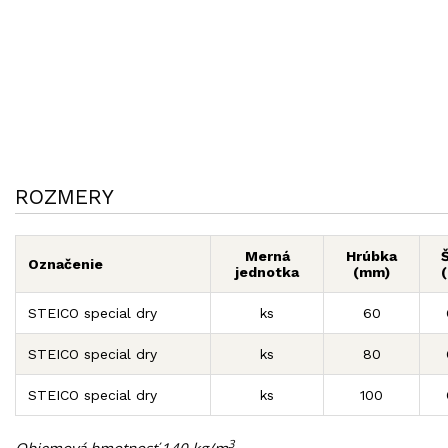
ROZMERY
Merná
Hrúbka
Označenie
jednotka
(mm)
STEICO special dry
ks
60
STEICO special dry
ks
80
STEICO special dry
ks
100
3
Objemová hmotnosť 140 kg/m