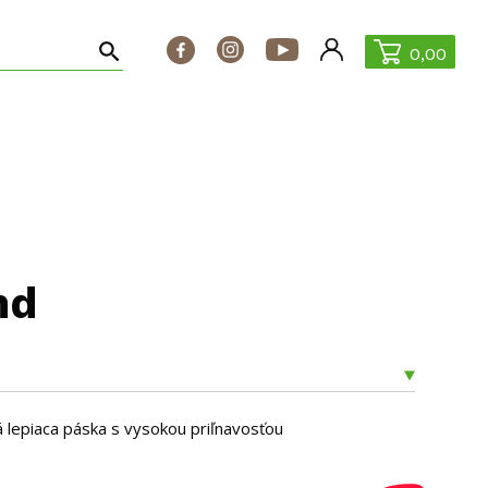
0,00
ontakt
ŠPECIÁLNE PONUKY
nd
 lepiaca páska s vysokou priľnavosťou