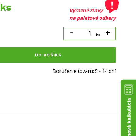
 ks
Výrazné zľavy
na paletové odbery
-
+
ks
DO KOŠÍKA
Doručenie tovaru: 5 - 14 dní
Cenová kalkulácia